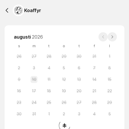
Koaffyr
augusti
2026
s
m
t
o
t
f
l
26
27
28
29
30
31
1
2
3
4
5
6
7
8
9
10
11
12
13
14
15
16
17
18
19
20
21
22
23
24
25
26
27
28
29
30
31
1
2
3
4
5